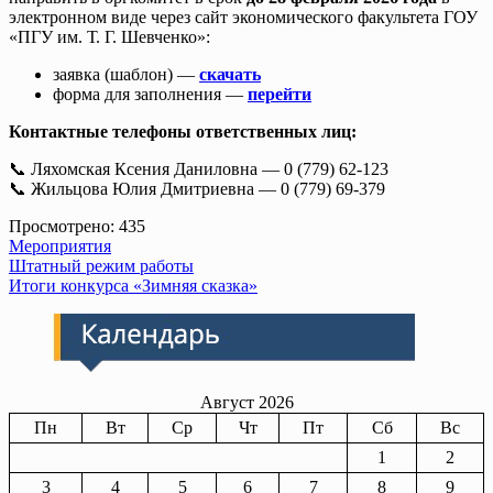
электронном виде через сайт экономического факультета ГОУ
«ПГУ им. Т. Г. Шевченко»:
заявка (шаблон) —
скачать
форма для заполнения —
перейти
Контактные телефоны ответственных лиц:
📞 Ляхомская Ксения Даниловна — 0 (779) 62-123
📞 Жильцова Юлия Дмитриевна — 0 (779) 69-379
Просмотрено:
435
Мероприятия
Навигация
Штатный режим работы
Итоги конкурса «Зимняя сказка»
по
записям
Август 2026
Пн
Вт
Ср
Чт
Пт
Сб
Вс
1
2
3
4
5
6
7
8
9