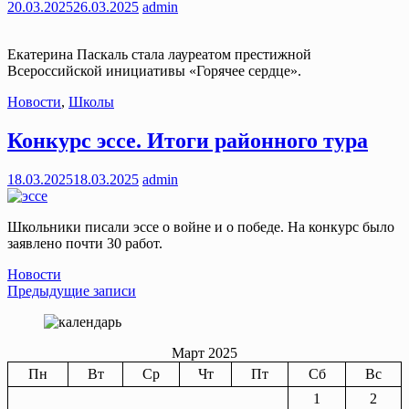
20.03.2025
26.03.2025
admin
Екатерина Паскаль стала лауреатом престижной
Всероссийской инициативы «Горячее сердце».
Новости
,
Школы
Конкурс эссе. Итоги районного тура
18.03.2025
18.03.2025
admin
Школьники писали эссе о войне и о победе. На конкурс было
заявлено почти 30 работ.
Новости
Навигация
Предыдущие записи
по
записям
Март 2025
Пн
Вт
Ср
Чт
Пт
Сб
Вс
1
2