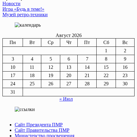
Новости
Навигация
Игра «Будь в теме!»
Музей ретро-техники
по
записям
Август 2026
Пн
Вт
Ср
Чт
Пт
Сб
Вс
1
2
3
4
5
6
7
8
9
10
11
12
13
14
15
16
17
18
19
20
21
22
23
24
25
26
27
28
29
30
31
« Июл
Сайт Президента ПМР
Сайт Правительства ПМР
Министерство просвещения