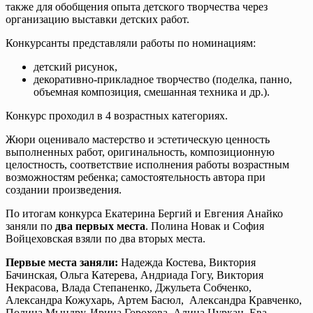
также для обобщения опыта детского творчества через
организацию выставки детских работ.
Конкурсанты представляли работы по номинациям:
детский рисунок,
декоративно-прикладное творчество (поделка, панно,
объемная композиция, смешанная техника и др.).
Конкурс проходил в 4 возрастных категориях.
Жюри оценивало мастерство и эстетическую ценность
выполненных работ, оригинальность, композиционную
целостность, соответствие исполнения работы возрастным
возможностям ребенка; самостоятельность автора при
создании произведения.
По итогам конкурса Екатерина Бергий и Евгения Анайко
заняли по
два первых места
. Полина Новак и София
Войцеховская взяли по два вторых места.
Первые места заняли:
Надежда Костева, Виктория
Бачинская, Ольга Катерева, Андриада Гогу, Виктория
Некрасова, Влада Степаненко, Джульета Собченко,
Александра Кожухарь, Артем Басюл, Александра Кравченко,
Полина Мындру, Ирина Горохова, Алина Цуркан, Ева