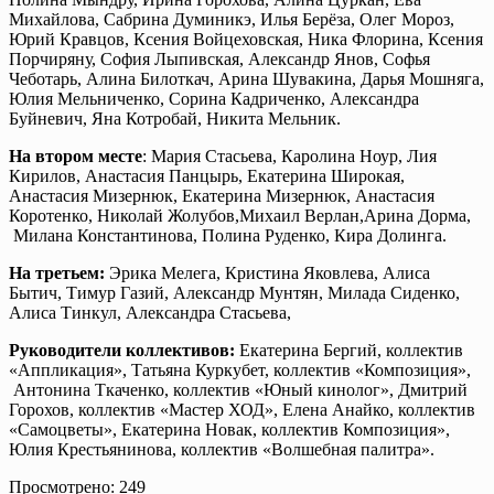
Михайлова, Сабрина Думиникэ, Илья Берёза, Олег Мороз,
Юрий Кравцов, Ксения Войцеховская, Ника Флорина, Ксения
Порчиряну, София Лыпивская, Александр Янов, Софья
Чеботарь, Алина Билоткач, Арина Шувакина, Дарья Мошняга,
Юлия Мельниченко, Сорина Кадриченко, Александра
Буйневич, Яна Котробай, Никита Мельник.
На втором месте
: Мария Стасьева, Каролина Ноур, Лия
Кирилов, Анастасия Панцырь, Екатерина Широкая,
Анастасия Мизернюк, Екатерина Мизернюк, Анастасия
Коротенко, Николай Жолубов,Михаил Верлан,Арина Дорма,
Милана Константинова, Полина Руденко, Кира Долинга.
На третьем:
Эрика Мелега, Кристина Яковлева, Алиса
Бытич, Тимур Газий, Александр Мунтян, Милада Сиденко,
Алиса Тинкул, Александра Стасьева,
Руководители коллективов:
Екатерина Бергий, коллектив
«Аппликация», Татьяна Куркубет, коллектив «Композиция»,
Антонина Ткаченко, коллектив «Юный кинолог», Дмитрий
Горохов, коллектив «Мастер ХОД», Елена Анайко, коллектив
«Самоцветы», Екатерина Новак, коллектив Композиция»,
Юлия Крестьянинова, коллектив «Волшебная палитра».
Просмотрено:
249