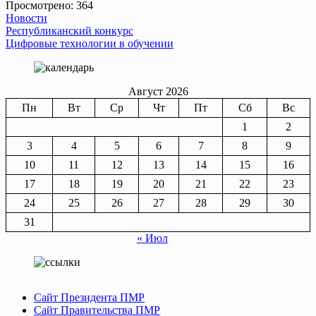
Просмотрено:
364
Новости
Навигация
Республиканский конкурс
Цифровые технологии в обучении
по
записям
Август 2026
Пн
Вт
Ср
Чт
Пт
Сб
Вс
1
2
3
4
5
6
7
8
9
10
11
12
13
14
15
16
17
18
19
20
21
22
23
24
25
26
27
28
29
30
31
« Июл
Сайт Президента ПМР
Сайт Правительства ПМР