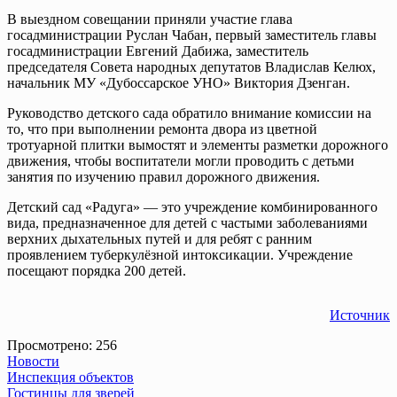
В выездном совещании приняли участие глава
госадминистрации Руслан Чабан, первый заместитель главы
госадминистрации Евгений Дабижа, заместитель
председателя Совета народных депутатов Владислав Келюх,
начальник МУ «Дубоссарское УНО» Виктория Дзенган.
Руководство детского сада обратило внимание комиссии на
то, что при выполнении ремонта двора из цветной
тротуарной плитки вымостят и элементы разметки дорожного
движения, чтобы воспитатели могли проводить с детьми
занятия по изучению правил дорожного движения.
Детский сад «Радуга» — это учреждение комбинированного
вида, предназначенное для детей с частыми заболеваниями
верхних дыхательных путей и для ребят с ранним
проявлением туберкулёзной интоксикации. Учреждение
посещают порядка 200 детей.
Источник
Просмотрено:
256
Новости
Навигация
Инспекция объектов
Гостинцы для зверей