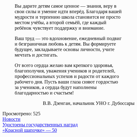
Вы дарите детям самое ценное — знания, веру в
свои силы и умение идти вперёд. Благодаря вашей
мудрости и терпению школа становится не просто
местом учёбы, а второй семьёй, где каждый
ребёнок чувствует поддержку и внимание.
Ваш труд — это вдохновение, ежедневный подвиг
и безграничная любовь к детям. Вы формируете
будущее, закладываете основы личности, учите
мечтать и достигать.
От всего сердца желаю вам крепкого здоровья,
благополучия, уважения учеников и родителей,
профессиональных успехов и радости от каждого
рабочего дня. Пусть ваши глаза сияют гордостью
за учеников, а сердца будут наполнены
благодарностью и счастьем!
В.В. Дзенган, начальник УНО г. Дубоссары
Просмотрено:
525
Новости
Навигация
Удостоены государственных наград
«Красной шапочке» — 50
по