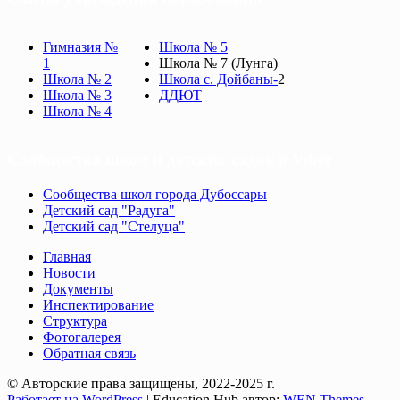
Гимназия №
Школа № 5
1
Школа № 7 (Лунга)
Школа № 2
Школа с. Дойбаны-
2
Школа № 3
ДДЮТ
Школа № 4
Сообщества школ и детских садов в Viber
Сообщества школ города Дубоссары
Детский сад "Радуга"
Детский сад "Стелуца"
Главная
Новости
Документы
Инспектирование
Структура
Фотогалерея
Обратная связь
© Авторские права защищены, 2022-2025 г.
Работает на WordPress
|
Education Hub автор:
WEN Themes