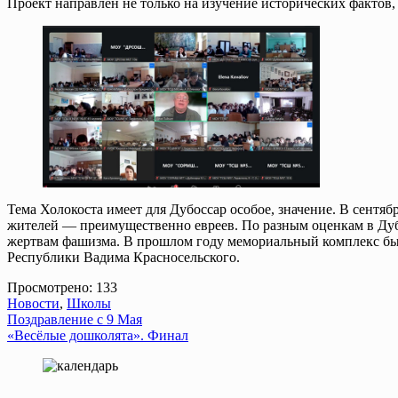
Проект направлен не только на изучение исторических фактов
Тема Холокоста имеет для Дубоссар особое, значение. В сентя
жителей — преимущественно евреев. По разным оценкам в Дубо
жертвам фашизма. В прошлом году мемориальный комплекс бы
Республики Вадима Красносельского.
Просмотрено:
133
Новости
,
Школы
Навигация
Поздравление с 9 Мая
«Весёлые дошколята». Финал
по
записям