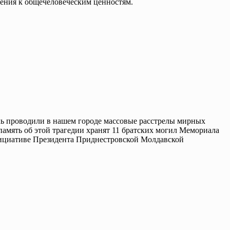
шения к общечеловеческим ценностям.
ель проводили в нашем городе массовые расстрелы мирных
память об этой трагедии хранят 11 братских могил Мемориала
ициативе Президента Приднестровской Молдавской