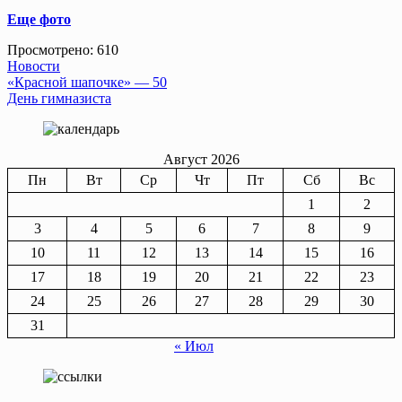
Еще фото
Просмотрено:
610
Новости
Навигация
«Красной шапочке» — 50
День гимназиста
по
записям
Август 2026
Пн
Вт
Ср
Чт
Пт
Сб
Вс
1
2
3
4
5
6
7
8
9
10
11
12
13
14
15
16
17
18
19
20
21
22
23
24
25
26
27
28
29
30
31
« Июл