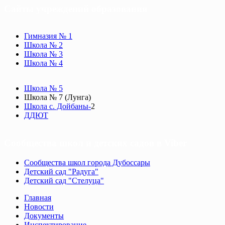
Сайты учреждений образования
Гимназия № 1
Школа № 2
Школа № 3
Школа № 4
Школа № 5
Школа № 7 (Лунга)
Школа с. Дойбаны-
2
ДДЮТ
Сообщества школ и детских садов в Viber
Сообщества школ города Дубоссары
Детский сад "Радуга"
Детский сад "Стелуца"
Главная
Новости
Документы
Инспектирование