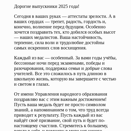
Дорогие выпускники 2025 года!
Сегодня в ваших руках — аттестаты зрелости. А в
ваших сердцах — трепет, радость, гордость и,
конечно, волнение перед будущим. Особенно
хочется поздравить тех, кто добился особых высот
— наших медалистов. Ваша настойчивость,
терпение, сила воли и трудолюбие достойны
самых искренних слов восхищения.
Каждый из вас — особенный. За вами годы учёбы,
бессонные ночи перед экзаменами, победы и
разочарования, поддержка семьи и добрые слова
учителей. Все это сложилось в путь длиною в
школьную жизнь, которую вы завершаете с честью
и светом в глазах.
От имени Управления народного образования
поздравляю вас с этим важным достижением!
Пусть ваша медаль будет не просто символом
знаний, а напоминанием о том, что труд всегда
приводит к результату. Пусть каждый из вас
найдёт своё призвание, свой путь и будет по-
настоящему счастлив. Стремитесь к большему,
верьте в себя, и помните: в мире нет ничего