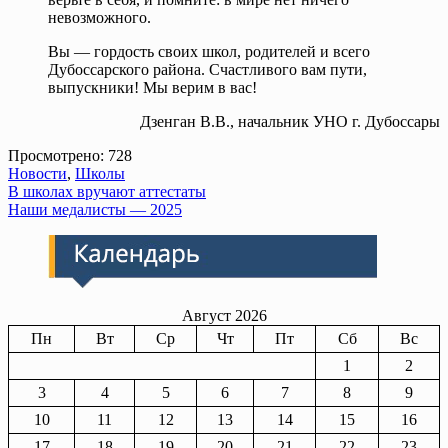
невозможного.
Вы — гордость своих школ, родителей и всего
Дубоссарского района. Счастливого вам пути,
выпускники! Мы верим в вас!
Дзенган В.В., начальник УНО г. Дубоссары
Просмотрено:
728
Новости
,
Школы
Навигация
В школах вручают аттестаты
Наши медалисты — 2025
по
записям
Август 2026
Пн
Вт
Ср
Чт
Пт
Сб
Вс
1
2
3
4
5
6
7
8
9
10
11
12
13
14
15
16
17
18
19
20
21
22
23