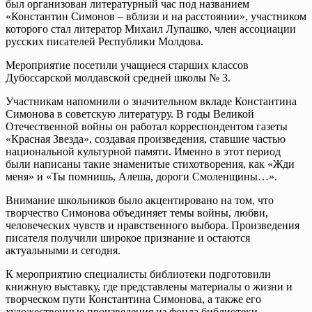
был организован литературный час под названием
«Константин Симонов – вблизи и на расстоянии», участником
которого стал литератор Михаил Лупашко, член ассоциации
русских писателей Республики Молдова.
Мероприятие посетили учащиеся старших классов
Дубоссарской молдавской средней школы № 3.
Участникам напомнили о значительном вкладе Константина
Симонова в советскую литературу. В годы Великой
Отечественной войны он работал корреспондентом газеты
«Красная Звезда», создавая произведения, ставшие частью
национальной культурной памяти. Именно в этот период
были написаны такие знаменитые стихотворения, как «Жди
меня» и «Ты помнишь, Алеша, дороги Смоленщины…».
Внимание школьников было акцентировано на том, что
творчество Симонова объединяет темы войны, любви,
человеческих чувств и нравственного выбора. Произведения
писателя получили широкое признание и остаются
актуальными и сегодня.
К мероприятию специалисты библиотеки подготовили
книжную выставку, где представлены материалы о жизни и
творческом пути Константина Симонова, а также его
художественные произведения из фонда библиотеки.