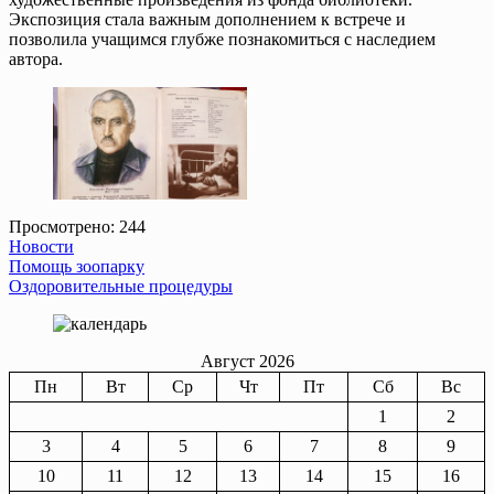
Экспозиция стала важным дополнением к встрече и
позволила учащимся глубже познакомиться с наследием
автора.
Просмотрено:
244
Новости
Навигация
Помощь зоопарку
Оздоровительные процедуры
по
записям
Август 2026
Пн
Вт
Ср
Чт
Пт
Сб
Вс
1
2
3
4
5
6
7
8
9
10
11
12
13
14
15
16