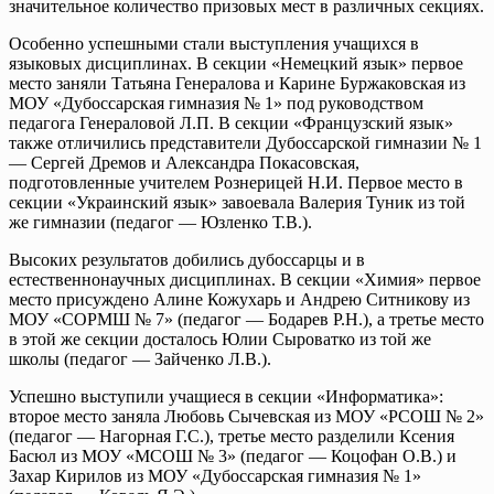
значительное количество призовых мест в различных секциях.
Особенно успешными стали выступления учащихся в
языковых дисциплинах. В секции «Немецкий язык» первое
место заняли Татьяна Генералова и Карине Буржаковская из
МОУ «Дубоссарская гимназия № 1» под руководством
педагога Генераловой Л.П. В секции «Французский язык»
также отличились представители Дубоссарской гимназии № 1
— Сергей Дремов и Александра Покасовская,
подготовленные учителем Рознерицей Н.И. Первое место в
секции «Украинский язык» завоевала Валерия Туник из той
же гимназии (педагог — Юзленко Т.В.).
Высоких результатов добились дубоссарцы и в
естественнонаучных дисциплинах. В секции «Химия» первое
место присуждено Алине Кожухарь и Андрею Ситникову из
МОУ «СОРМШ № 7» (педагог — Бодарев Р.Н.), а третье место
в этой же секции досталось Юлии Сыроватко из той же
школы (педагог — Зайченко Л.В.).
Успешно выступили учащиеся в секции «Информатика»:
второе место заняла Любовь Сычевская из МОУ «РСОШ № 2»
(педагог — Нагорная Г.С.), третье место разделили Ксения
Басюл из МОУ «МСОШ № 3» (педагог — Коцофан О.В.) и
Захар Кирилов из МОУ «Дубоссарская гимназия № 1»