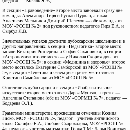
(педагог — Коваль Я.Э.).
В секции «Правоведение» второе место завоевали сразу две
команды: Александра Гиря и Руслан Цуркан, а также
Анастасия Мельник и Дмитрий Шелехов — обе команды из
МОУ «РСОШ № 2» под руководством педагогов Гиря Е.А. и
Сырбул Л.В.
Значительных успехов достигли дубоссарские школьники и в
других направлениях: в секции «Педагогика» второе место
заняли Виктория Рознерица и София Сахановски; в секции
«Астрономия» второе место — у Николая Скороходова из
МОУ «РСОШ № 5»; в секции «Медицина и здоровье» второе
место досталось Екатерине Самборской из МОУ «РСОШ №
5»; в секции «Генетика и селекция» третье место заняла
Кристина Самойленко из МОУ «РСОШ № 5».
Отличились дубоссарцы и в секции «Изобразительное
искусство»: второе место заняла Дарья Мунтян, а третье —
Ангелина Степанова (обе из МОУ «СОРМШ № 7», педагог —
Бодарева О.Л.).
Грамотами министерства просвещения отмечены Ксения
Гиско, МОУ «РСОШ № 2», педагог – учитель английского
языка Склифос Е.А.; Любовь Скороходова, МОУ «РСОШ №
4», педагог – учитель математики Горка Т.М.; Дарья Воинская,