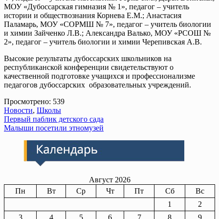
МОУ «Дубоссарская гимназия № 1», педагог – учитель
истории и обществознания Корнева Е.М.; Анастасия
Паламарь, МОУ «СОРМШ № 7», педагог – учитель биологии
и химии Зайченко Л.В.; Александра Валько, МОУ «РСОШ №
2», педагог – учитель биологии и химии Черепивская А.В.
Высокие результаты дубоссарских школьников на
республиканской конференции свидетельствуют о
качественной подготовке учащихся и профессионализме
педагогов дубоссарских образовательных учреждений.
Просмотрено:
539
Новости
,
Школы
Навигация
Первый паблик детского сада
Малыши посетили этномузей
по
записям
Август 2026
Пн
Вт
Ср
Чт
Пт
Сб
Вс
1
2
3
4
5
6
7
8
9