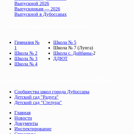
Выпускной 2026
Выпускникам — 2026
Выпускной в Дубоссарах
Сайты учреждений образования
Гимназия №
Школа № 5
1
Школа № 7 (Лунга)
Школа № 2
Школа с. Дойбаны-
2
Школа № 3
ДДЮТ
Школа № 4
Сообщества школ и детских садов в Viber
Сообщества школ города Дубоссары
Детский сад "Радуга"
Детский сад "Стелуца"
Главная
Новости
Документы
Инспектирование