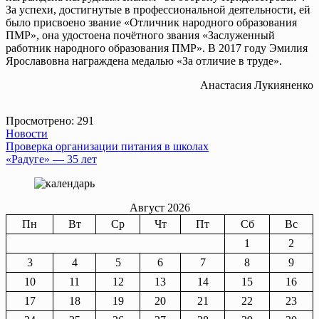
За успехи, достигнутые в профессиональной деятельности, ей
было присвоено звание «Отличник народного образования
ПМР», она удостоена почётного звания «Заслуженный
работник народного образования ПМР». В 2017 году Эмилия
Ярославовна награждена медалью «За отличие в труде».
Анастасия Лукияненко
Просмотрено:
291
Новости
Навигация
Проверка организации питания в школах
«Радуге» — 35 лет
по
записям
Август 2026
Пн
Вт
Ср
Чт
Пт
Сб
Вс
1
2
3
4
5
6
7
8
9
10
11
12
13
14
15
16
17
18
19
20
21
22
23