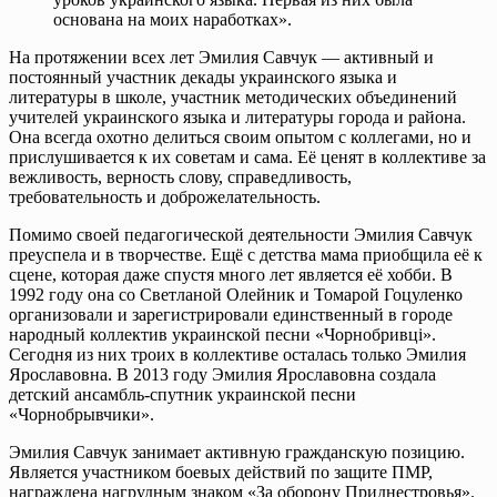
основана на моих наработках».
На протяжении всех лет Эмилия Савчук — активный и
постоянный участник декады украинского языка и
литературы в школе, участник методических объединений
учителей украинского языка и литературы города и района.
Она всегда охотно делиться своим опытом с коллегами, но и
прислушивается к их советам и сама. Её ценят в коллективе за
вежливость, верность слову, справедливость,
требовательность и доброжелательность.
Помимо своей педагогической деятельности Эмилия Савчук
преуспела и в творчестве. Ещё с детства мама приобщила её к
сцене, которая даже спустя много лет является её хобби. В
1992 году она со Светланой Олейник и Томарой Гоцуленко
организовали и зарегистрировали единственный в городе
народный коллектив украинской песни «Чорнобривцi».
Сегодня из них троих в коллективе осталась только Эмилия
Ярославовна. В 2013 году Эмилия Ярославовна создала
детский ансамбль-спутник украинской песни
«Чорнобрывчики».
Эмилия Савчук занимает активную гражданскую позицию.
Является участником боевых действий по защите ПМР,
награждена нагрудным знаком «За оборону Приднестровья».