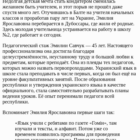
Недолгая детская мечта стать кондитером сменилась
желанием быть учителем, и этот порыв не прошёл даже
спустя много лет. Отучившись в Балте на учителя начальных
классов и проработав пару лет на Украине, Эмилия
Ярославовна перебирается в Дубоссары, где жили её родные.
Здесь молодая учительница устраивается на работу в школу
№2, где работает и сегодня.
Педагогический стаж Эмилии Савчук — 45 лет. Настоящего
профессионализма она достигла благодаря
целеустремлённости, неустанному труду и большой любви к
предметам, которые преподаёт. Она из плеяды тех педагогов,
которых можно назвать первопроходцами. Украинский язык в
школе стала преподавать в числе первых, когда он был ещё на
уровне факультативных занятий. После образования
республики и утверждения украинского языка в качестве
официального, стала самостоятельно разрабатывать планы
ведения уроков. Её опыт перенимали педагоги всей
республики.
Вспоминает Эмилия Ярославовна первые шаги так:
«Язык учили с ребятами по газете «Гомiн», там
изучали и тексты, и алфавит. Потом уже со
временем появились программы для проведения
уроков украинского языка. Первая из них была