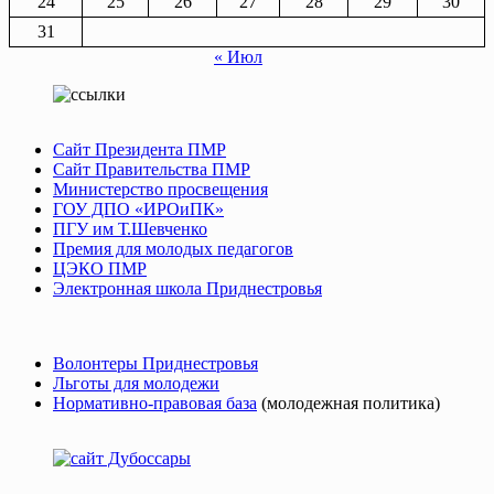
24
25
26
27
28
29
30
31
« Июл
Сайт Президента ПМР
Сайт Правительства ПМР
Министерство просвещения
ГОУ ДПО «ИРОиПК»
ПГУ им Т.Шевченко
Премия для молодых педагогов
ЦЭКО ПМР
Электронная школа Приднестровья
Волонтеры Приднестровья
Льготы для молодежи
Нормативно-правовая база
(молодежная политика)