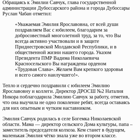
Обращаясь к Эмилии Савчук, глава государственной
администрации Дубоссарского района и города Дубоссары
Руслан Чабан отметил:
«Уважаемая Эмилия Ярославовна, от всей души
поздравляем Вас с юбилеем, благодарим за
добросовестный многолетний труд, за то, что Вы
всегда активно участвовали и в защите
Приднестровской Молдавской Республики, и в
общественной жизни нашего города. Указом
Президента ПМР Вадима Николаевича
Красносельского Вы награждены орденом
«Трудовая Слава». Желаем Вам крепкого здоровья
и всего самого наилучшего!».
Тепло и сердечно поздравили с юбилеем Эмилию
Ярославовну и коллеги. Директор ДРОСШ №2 Наталия
Никора поблагодарила Эмилию Савчук за работу, отметив,
что она выучила не одно поколение ребят, всегда оставаясь
для них опытным и чутким наставником.
Эмилия Савчук родилась в селе Богемка Николаевской
области. Мама — директор сельского Дома культуры, папа –
заместитель председателя колхоза. Кем станет в будущем,
маленькая Эмилия чётко знала уже во втором классе.