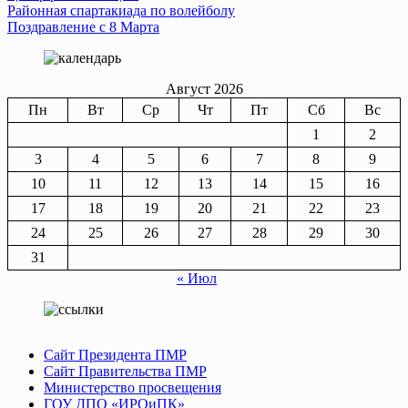
Навигация
Районная спартакиада по волейболу
Поздравление с 8 Марта
по
записям
Август 2026
Пн
Вт
Ср
Чт
Пт
Сб
Вс
1
2
3
4
5
6
7
8
9
10
11
12
13
14
15
16
17
18
19
20
21
22
23
24
25
26
27
28
29
30
31
« Июл
Сайт Президента ПМР
Сайт Правительства ПМР
Министерство просвещения
ГОУ ДПО «ИРОиПК»