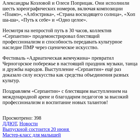
Александры Козловой и Олеси Поприцак. Они исполнили
шесть хореографических номеров, включая композиции
«Поамэ», «Албэстрика», «Страна восходящего солнца», «Хоп
ша‑ша», «Путь к себе» и «Одно целое».
Несмотря на непростой путь в 30 часов, коллектив
«Серпантин» продемонстрировал блестящий
профессионализм и способность передавать культурное
наследие ПМР через сценическое искусство.
Фестиваль «Адриатическая жемчужина» превратил
Черногорское побережье в настоящий праздник музыки, танца
и дружбы народов. Выступление «Серпантин» ещё раз
доказало силу искусства как средства объединения разных
культур.
Поздравляем «Серпантин» с блестящим выступлением на
международной арене и благодарим педагогов за высокий
профессионализм и воспитание новых талантов!
Просмотрено:
398
ДДЮТ
,
Новости
Навигация
Выпускной состоится 20 июня
Мастер-класс для малышей
по