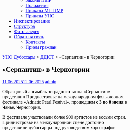
Законы ПМР
Положения
Приказы МП ПМР
Приказы УНО
Инспектирование
Структура
Фотогалерея
Обратная связь
Контакты
Прием граждан
УНО Дубоссары
>
ДДЮТ
>
«Серпантин» в Черногории
«Серпантин» в Черногории
11.06.2025
12.06.2025
admin
Образцовый ансамбль эстрадного танца «Серпантин»
представил Приднестровье на международном фольклорном
фестивале «Adriatic Pearl Festival», прошедшем
с 3 по 8 июня
в
Чанье, Черногория.
В фестивале участвовали более 900 артистов из восьми стран.
Приднестровье на международной сцене достойно
представили дубоссарцы под руководством хореографов