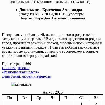
дошкольников и младших школьников (1-4 класс).
Дипломант – Кравченко Александра
,
учащаяся МОУ ДО ДДЮТ г. Дубоссары.
Педагог:
Куркубет Татьяна Тихоновна
.
Поздравляем победителей, их наставников и родителей с
заслуженными наградами! Вы достойно представили родной
город, проявив творческий подход, любовь к своей истории и
уважение к памяти предков. Пусть эти победы вдохновляют
вас на новые достижения, а память о героическом прошлом
живёт в ваших сердцах и работах!
Просмотрено:
666
Новости
,
Школы
Навигация
«Разноцветная неделя»
День семьи, любви и верности
по
записям
Август 2026
Пн
Вт
Ср
Чт
Пт
Сб
Вс
1
2