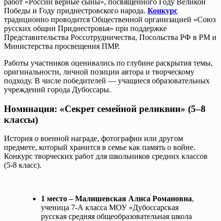
работ «России верные сыны», посвящённого Году Великой
Победы и Году приднестровского народа.
Конкурс
традиционно проводится Общественной организацией «Союз
русских общин Приднестровья» при поддержке
Представительства Россотрудничества, Посольства РФ в РМ и
Министерства просвещения ПМР.
Работы участников оценивались по глубине раскрытия темы,
оригинальности, личной позиции автора и творческому
подходу. В числе победителей — учащиеся образовательных
учреждений города Дубоссары.
Номинация: «Секрет семейной реликвии» (5–8
классы)
История о военной награде, фотографии или другом
предмете, который хранится в семье как память о войне.
Конкурс творческих работ для школьников средних классов
(5-8 класс).
1 место – Малишевская Алиса Романовна
,
ученица 7-А класса МОУ «Дубоссарская
русская средняя общеобразовательная школа