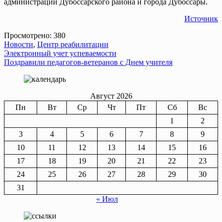
администрации Дубоссарского района и города Дубоссары.
Источник
Просмотрено:
380
Новости
,
Центр реабилитации
Навигация
Электронный учет успеваемости
Поздравили педагогов-ветеранов с Днем учителя
по
записям
Август 2026
Пн
Вт
Ср
Чт
Пт
Сб
Вс
1
2
3
4
5
6
7
8
9
10
11
12
13
14
15
16
17
18
19
20
21
22
23
24
25
26
27
28
29
30
31
« Июл