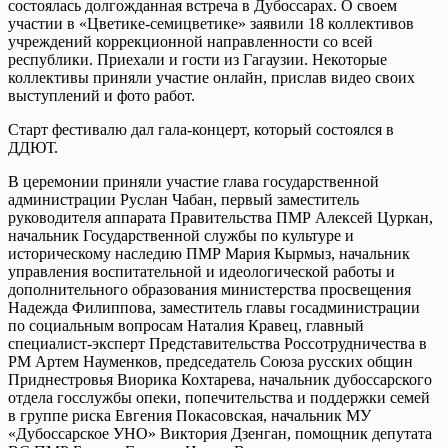
состоялась долгожданная встреча в Дубоссарах. О своем
участии в «Цветике-семицветике» заявили 18 коллективов
учреждений коррекционной направленности со всей
республики. Приехали и гости из Гагаузии. Некоторые
коллективы приняли участие онлайн, прислав видео своих
выступлений и фото работ.
Старт фестивалю дал гала-концерт, который состоялся в
ДДЮТ.
В церемонии приняли участие глава государственной
администрации Руслан Чабан, первый заместитель
руководителя аппарата Правительства ПМР Алексей Цуркан,
начальник Государственной службы по культуре и
историческому наследию ПМР Мария Кырмыз, начальник
управления воспитательной и идеологической работы и
дополнительного образования министерства просвещения
Надежда Филиппова, заместитель главы госадминистрации
по социальным вопросам Наталия Кравец, главный
специалист-эксперт Представительства Россотрудничества в
РМ Артем Науменков, председатель Союза русских общин
Приднестровья Виорика Кохтарева, начальник дубоссарского
отдела госслужбы опеки, попечительства и поддержки семей
в группе риска Евгения Покасовская, начальник МУ
«Дубоссарское УНО» Виктория Дзенган, помощник депутата