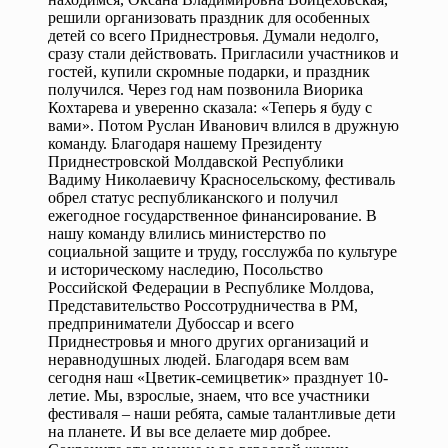
решили организовать праздник для особенных
детей со всего Приднестровья. Думали недолго,
сразу стали действовать. Пригласили участников и
гостей, купили скромные подарки, и праздник
получился. Через год нам позвонила Виорика
Кохтарева и уверенно сказала: «Теперь я буду с
вами». Потом Руслан Иванович влился в дружную
команду. Благодаря нашему Президенту
Приднестровской Молдавской Республики
Вадиму Николаевичу Красносельскому, фестиваль
обрел статус республиканского и получил
ежегодное государственное финансирование. В
нашу команду влились министерство по
социальной защите и труду, госслужба по культуре
и историческому наследию, Посольство
Российской Федерации в Республике Молдова,
Представительство Россотрудничества в РМ,
предприниматели Дубоссар и всего
Приднестровья и много других организаций и
неравнодушных людей. Благодаря всем вам
сегодня наш «Цветик-семицветик» празднует 10-
летие. Мы, взрослые, знаем, что все участники
фестиваля – наши ребята, самые талантливые дети
на планете. И вы все делаете мир добрее.