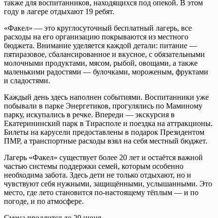
также для воспитанников, находящихся под опекой. В этом
году в лагере отдыхают 19 ребят.
«Факел» — это круглосуточный бесплатный лагерь, все
расходы на его организацию покрываются из местного
бюджета. Внимание уделяется каждой детали: питание —
пятиразовое, сбалансированное и вкусное, с обязательными
молочными продуктами, мясом, рыбой, овощами, а также
маленькими радостями — булочками, мороженым, фруктами
и сладостями.
Каждый день здесь наполнен событиями. Воспитанники уже
побывали в парке Энергетиков, прогулялись по Маминому
парку, искупались в речке. Впереди — экскурсия в
Екатерининский парк в Тирасполе и поездка на аттракционы.
Билеты на карусели предоставлены в подарок Президентом
ПМР, а транспортные расходы взял на себя местный бюджет.
Лагерь «Факел» существует более 20 лет и остаётся важной
частью системы поддержки семей, которым особенно
необходима забота. Здесь дети не только отдыхают, но и
чувствуют себя нужными, защищёнными, услышанными. Это
место, где лето становится по-настоящему тёплым — и по
погоде, и по атмосфере.
Смена продлится до 20 июня.