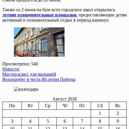
Также со 2 июня на базе всех городских школ открылись
летние оздоровительные площадки
, предоставляющие детям
активный и познавательный отдых в период каникул.
Просмотрено:
540
Новости
Навигация
Мастер-класс для малышей
Велопробег в честь 80-летия Победы
по
записям
Август 2026
Пн
Вт
Ср
Чт
Пт
Сб
Вс
1
2
3
4
5
6
7
8
9
10
11
12
13
14
15
16